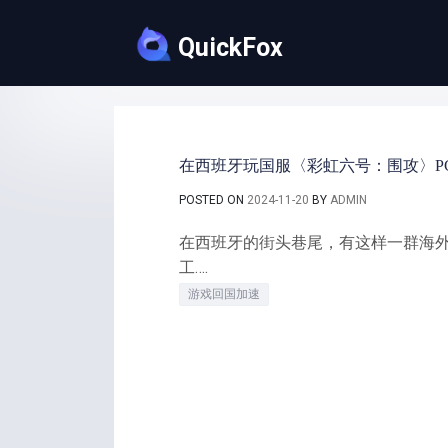
Skip
to
QuickFox
content
在西班牙玩国服〈彩虹六号：围攻〉P
POSTED ON
2024-11-20
BY
ADMIN
在西班牙的街头巷尾，有这样一群海
工….
游戏回国加速