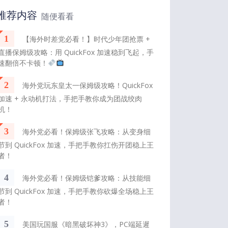
推荐内容
随便看看
1
【海外时差党必看！】时代少年团抢票 +
直播保姆级攻略：用 QuickFox 加速稳到飞起，手
速翻倍不卡顿！
2
海外党玩东皇太一保姆级攻略！QuickFox
加速 + 永动机打法，手把手教你成为团战绞肉
机！
3
海外党必看！保姆级张飞攻略：从变身细
节到 QuickFox 加速，手把手教你扛伤开团稳上王
者！
4
海外党必看！保姆级铠爹攻略：从技能细
节到 QuickFox 加速，手把手教你砍爆全场稳上王
者！
5
美国玩国服《暗黑破坏神3》，PC端延遲