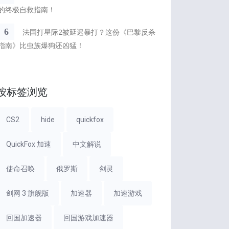
的终极自救指南！
6
法国打星际2被延迟暴打？这份《巴黎反杀
指南》比虫族爆狗还凶猛！
按标签浏览
CS2
hide
quickfox
QuickFox 加速
中文解说
使命召唤
俄罗斯
剑灵
剑网 3 旗舰版
加速器
加速游戏
回国加速器
回国游戏加速器