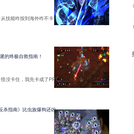
！从技能咋按到海外咋不卡，
延遲的终极自救指南！
没卡住，我先卡成了PPT….
反杀指南》比虫族爆狗还凶