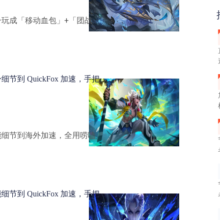
玩成「移动血包」+「团战
到 QuickFox 加速，手把
能细节到海外加速，全用唠嗑
到 QuickFox 加速，手把