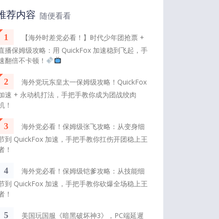
推荐内容
随便看看
1
【海外时差党必看！】时代少年团抢票 +
直播保姆级攻略：用 QuickFox 加速稳到飞起，手
速翻倍不卡顿！
2
海外党玩东皇太一保姆级攻略！QuickFox
加速 + 永动机打法，手把手教你成为团战绞肉
机！
3
海外党必看！保姆级张飞攻略：从变身细
节到 QuickFox 加速，手把手教你扛伤开团稳上王
者！
4
海外党必看！保姆级铠爹攻略：从技能细
节到 QuickFox 加速，手把手教你砍爆全场稳上王
者！
5
美国玩国服《暗黑破坏神3》，PC端延遲