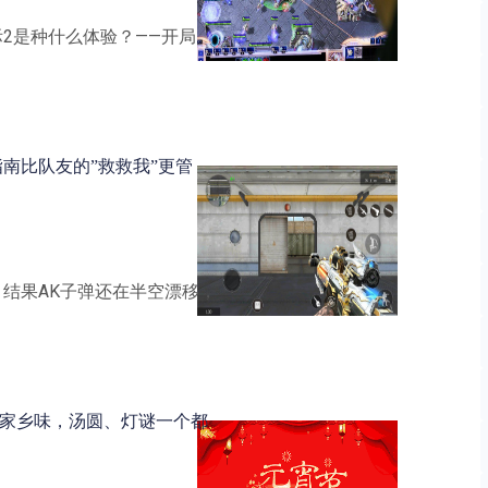
2是种什么体验？——开局
指南比队友的”救救我”更管
结果AK子弹还在半空漂移，
解锁家乡味，汤圆、灯谜一个都