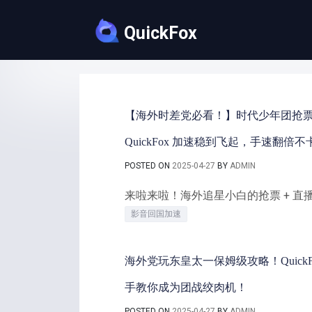
Skip
to
QuickFox
content
【海外时差党必看！】时代少年团抢票 
QuickFox 加速稳到飞起，手速翻倍
POSTED ON
2025-04-27
BY
ADMIN
来啦来啦！海外追星小白的抢票 + 直
影音回国加速
海外党玩东皇太一保姆级攻略！QuickF
手教你成为团战绞肉机！
POSTED ON
2025-04-27
BY
ADMIN