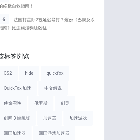
的终极自救指南！
6
法国打星际2被延迟暴打？这份《巴黎反杀
指南》比虫族爆狗还凶猛！
按标签浏览
CS2
hide
quickfox
QuickFox 加速
中文解说
使命召唤
俄罗斯
剑灵
剑网 3 旗舰版
加速器
加速游戏
回国加速器
回国游戏加速器