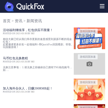
Skip
to
content
活动福利继续享，红包供应不限量！
游戏回国加速
POSTED ON
2021-03-30
BY
MU
相信大家已经从我们库存更新的速度感受到源源不断的现金
红包！
赶紧邀请更多好友一起领福利~用QuickFox回国看剧、听歌、
玩国服游戏！
游戏回国加速
马币红包兑换教程
POSTED ON
2021-03-26
BY
MU
兑换注意事项： 1.请兑换之前确保自己拥有TNG钱包账号，
如….
游戏回国加速
加入海外合伙人，日赚200RMB起！
POSTED ON
2021-03-24
BY
MU
游戏回国加速