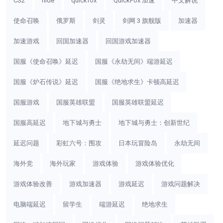
CS2
hide
quickfox
QuickFox 加速
中文解说
使命召唤
俄罗斯
剑灵
剑网 3 旗舰版
加速器
加速游戏
回国加速器
回国游戏加速器
国服《使命召唤》延迟
国服《永劫无间》端游延迟
国服《炉石传说》延迟
国服《绝地求生》卡顿高延迟
国服游戏
国服英雄联盟
国服英雄联盟延迟
国服高延迟
地下城与勇士
地下城与勇士：创新世纪
延迟问题
彩虹六号：围攻
日本玩冒险岛
永劫无间
海外党
海外玩家
游戏体验
游戏体验优化
游戏体验改善
游戏加速器
游戏延迟
游戏问题解决
电脑端延迟
留学生
端游延迟
绝地求生