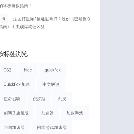
的终极自救指南！
6
法国打星际2被延迟暴打？这份《巴黎反杀
指南》比虫族爆狗还凶猛！
按标签浏览
CS2
hide
quickfox
QuickFox 加速
中文解说
使命召唤
俄罗斯
剑灵
剑网 3 旗舰版
加速器
加速游戏
回国加速器
回国游戏加速器