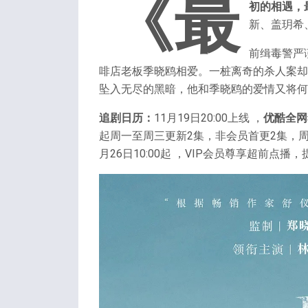
《最
初的相遇，
新、盖玥希
前缉毒警严
啡店老板季晓鸥相爱。一桩离奇的杀人案却
坠入无尽的黑暗，他和季晓鸥的爱情又将何
追剧日历：
11月19日20:00上线 ，
优酷全网
起周一至周三更新2集，非会员首更2集，周
月26日10:00起 ，VIP会员尊享超前点播