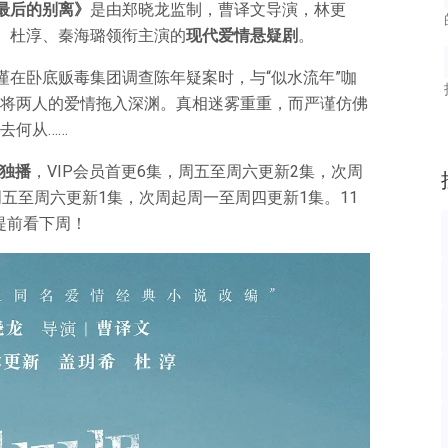
最后的别离》
是由郑晓龙监制，曹译文导演，林更
、杜淳、秦海璐领衔主演的
现代爱情悬疑剧
。
谨在卧底贩毒集团调查陈年疑案时，与“似水流年”咖
将两人的爱情拖入深渊。真相迷雾重重，而严谨仿佛
去何从……
独播
，VIP会员首更6集，周五至周六更新2集，次周
五至周六更新1集，次周起周一至周四更新1集。11
，提前看下周！