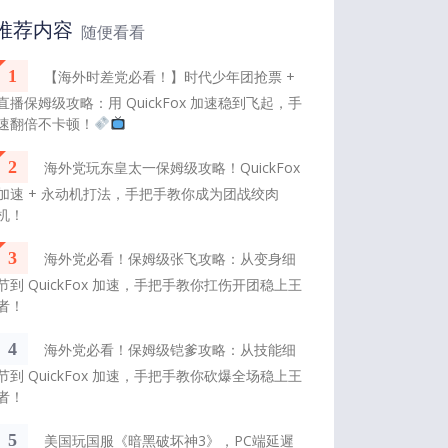
推荐内容
随便看看
1
【海外时差党必看！】时代少年团抢票 +
直播保姆级攻略：用 QuickFox 加速稳到飞起，手
速翻倍不卡顿！
2
海外党玩东皇太一保姆级攻略！QuickFox
加速 + 永动机打法，手把手教你成为团战绞肉
机！
3
海外党必看！保姆级张飞攻略：从变身细
节到 QuickFox 加速，手把手教你扛伤开团稳上王
者！
4
海外党必看！保姆级铠爹攻略：从技能细
节到 QuickFox 加速，手把手教你砍爆全场稳上王
者！
5
美国玩国服《暗黑破坏神3》，PC端延遲