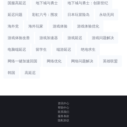
国服高延迟
地下城与勇士
地下城与勇士：创新世纪
延迟问题
彩虹六号：围攻
日本玩冒险岛
永劫无间
海外党
海外玩家
游戏体验
游戏体验优化
游戏体验改善
游戏加速器
游戏延迟
游戏问题解决
电脑端延迟
留学生
端游延迟
绝地求生
网络一键加速回国
网络优化
网络问题解决
英雄联盟
韩国
高延迟
资讯中心
帮助中心
联系我们
服务条款
隐私协议