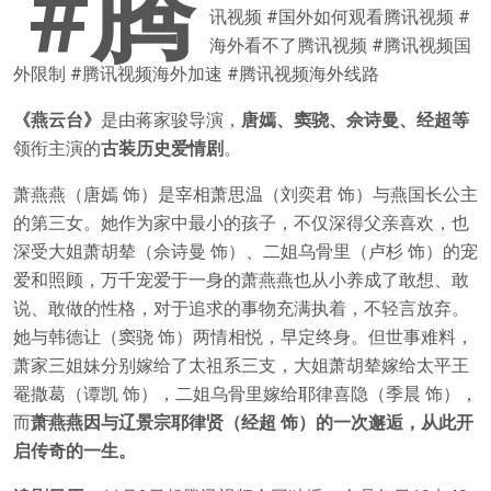
#腾
讯视频 #国外如何观看腾讯视频 #
海外看不了腾讯视频 #腾讯视频国
外限制 #腾讯视频海外加速 #腾讯视频海外线路
《燕云台》
是由蒋家骏导演，
唐嫣、窦骁、佘诗曼、经超等
领衔主演的
古装历史爱情剧
。
萧燕燕（唐嫣 饰）是宰相萧思温（刘奕君 饰）与燕国长公主
的第三女。她作为家中最小的孩子，不仅深得父亲喜欢，也
深受大姐萧胡辇（佘诗曼 饰）、二姐乌骨里（卢杉 饰）的宠
爱和照顾，万千宠爱于一身的萧燕燕也从小养成了敢想、敢
说、敢做的性格，对于追求的事物充满执着，不轻言放弃。
她与韩德让（窦骁 饰）两情相悦，早定终身。但世事难料，
萧家三姐妹分别嫁给了太祖系三支，大姐萧胡辇嫁给太平王
罨撒葛（谭凯 饰），二姐乌骨里嫁给耶律喜隐（季晨 饰），
而
萧燕燕因与辽景宗耶律贤（经超 饰）的一次邂逅，从此开
启传奇的一生。