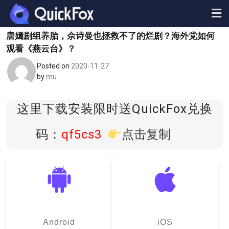
Skip
to
content
唐嫣剧组养胎，佘诗曼也拯救不了的烂剧？海外党如何
观看《燕云台》？
Posted on
2020-11-27
by
mu
这里下载安装限时送QuickFox兑换
码：
qf5cs3
点击复制
Android
iOS