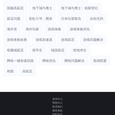
国服高延迟
地下城与勇士
地下城与勇士：创新世纪
延迟问题
彩虹六号：围攻
日本玩冒险岛
永劫无间
海外党
海外玩家
游戏体验
游戏体验优化
游戏体验改善
游戏加速器
游戏延迟
游戏问题解决
电脑端延迟
留学生
端游延迟
绝地求生
网络一键加速回国
网络优化
网络问题解决
英雄联盟
韩国
高延迟
资讯中心
帮助中心
联系我们
服务条款
隐私协议