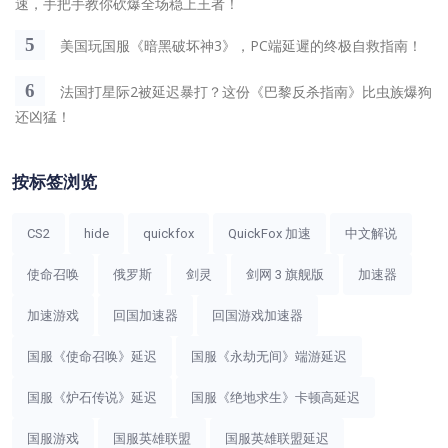
速，手把手教你砍爆全场稳上王者！
5
美国玩国服《暗黑破坏神3》，PC端延遲的终极自救指南！
6
法国打星际2被延迟暴打？这份《巴黎反杀指南》比虫族爆狗
还凶猛！
按标签浏览
CS2
hide
quickfox
QuickFox 加速
中文解说
使命召唤
俄罗斯
剑灵
剑网 3 旗舰版
加速器
加速游戏
回国加速器
回国游戏加速器
国服《使命召唤》延迟
国服《永劫无间》端游延迟
国服《炉石传说》延迟
国服《绝地求生》卡顿高延迟
国服游戏
国服英雄联盟
国服英雄联盟延迟