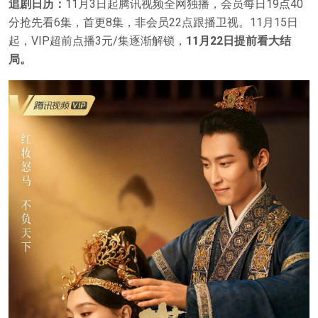
追剧日历：
11月3日起腾讯视频全网独播，会员每日19点40
分抢先看6集，首更8集，非会员22点跟播卫视。11月15日
起，VIP超前点播3元/集逐渐解锁，
11月22日提前看大结
局。