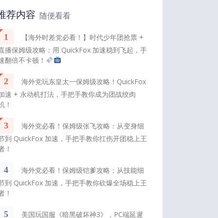
推荐内容
随便看看
1
【海外时差党必看！】时代少年团抢票 +
直播保姆级攻略：用 QuickFox 加速稳到飞起，手
速翻倍不卡顿！
2
海外党玩东皇太一保姆级攻略！QuickFox
加速 + 永动机打法，手把手教你成为团战绞肉
机！
3
海外党必看！保姆级张飞攻略：从变身细
节到 QuickFox 加速，手把手教你扛伤开团稳上王
者！
4
海外党必看！保姆级铠爹攻略：从技能细
节到 QuickFox 加速，手把手教你砍爆全场稳上王
者！
5
美国玩国服《暗黑破坏神3》，PC端延遲