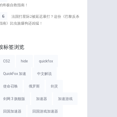
的终极自救指南！
6
法国打星际2被延迟暴打？这份《巴黎反杀
指南》比虫族爆狗还凶猛！
按标签浏览
CS2
hide
quickfox
QuickFox 加速
中文解说
使命召唤
俄罗斯
剑灵
剑网 3 旗舰版
加速器
加速游戏
回国加速器
回国游戏加速器