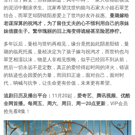
的泥沼中翻滚求生。沈家希望沈世钧能与石家大小姐石翠芝
结合，而翠芝却阴错阳差爱上了世均好友许叔惠。
曼璐嫁给
老谋深算的祝鸿才，为了留住丈夫的心不惜利用自己的亲妹
妹借腹生子。繁华瑰丽的旧上海变得诡秘甚至险恶狰狞。
多年以后，曼桢与世钧再相见，缘分竟然如此阴差阳错，曼
璐的临死托孤，曼桢决定为了孩子嫁与祝鸿才，而世钧也与
翠芝相濡以沫，物是人非相见恨晚，似乎已经回不到从前，
然后一切永远不是定数，真正的爱经得起时间的淬火，错误
的轨迹也会因爱的力量，而回归正途，面对自己，面对时
代，呐喊与抗争，让生命更有价值，未来更有希望。
追剧日历及播出平台：
11月20起，
爱奇艺、腾讯视频、优酷
全网首播。每周五、周六、周日、周一20点更新
，VIP会员
抢先看8集！