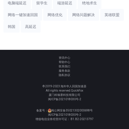
电脑端延迟
留学生
端游延迟
绝地求生
网络一键加速回国
网络优化
网络问题解决
英雄联盟
韩国
高延迟
资讯中心
帮助中心
联系我们
服务条款
隐私协议
© 2019-2023 海外华人回国加速器
All rights reserved.QuickFox
厦门科臻赛科技有限公司
闽ICP备2021018030号-2
备案号：
闽公网安备35021302000698号
闽ICP备2021018030号-2
增值电信业务经营许可证： B1.B2-20213797