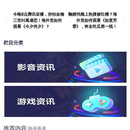
今晚8点腾讯首播，孙怡金瀚
鞠婧祎频上热搜被吐槽？海
文
三世纠葛虐恋！海外党如何
外党如何观看《如意芳
章
观看《今夕何夕》？
霏》，奔走吃瓜第一线！
导
航
栏目分类
推荐内容
随便看看