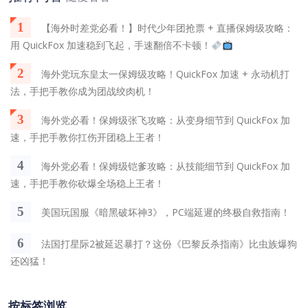
1
【海外时差党必看！】时代少年团抢票 + 直播保姆级攻略：
用 QuickFox 加速稳到飞起，手速翻倍不卡顿！
2
海外党玩东皇太一保姆级攻略！QuickFox 加速 + 永动机打
法，手把手教你成为团战绞肉机！
3
海外党必看！保姆级张飞攻略：从变身细节到 QuickFox 加
速，手把手教你扛伤开团稳上王者！
4
海外党必看！保姆级铠爹攻略：从技能细节到 QuickFox 加
速，手把手教你砍爆全场稳上王者！
5
美国玩国服《暗黑破坏神3》，PC端延遲的终极自救指南！
6
法国打星际2被延迟暴打？这份《巴黎反杀指南》比虫族爆狗
还凶猛！
按标签浏览