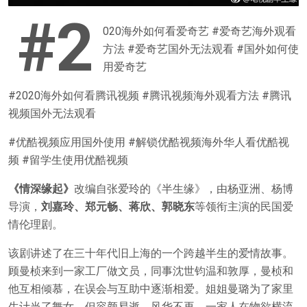
#2
020海外如何看爱奇艺 #爱奇艺海外观看
方法 #爱奇艺国外无法观看 #国外如何使
用爱奇艺
#2020海外如何看腾讯视频 #腾讯视频海外观看方法 #腾讯
视频国外无法观看
#优酷视频应用国外使用 #解锁优酷视频海外华人看优酷视
频 #留学生使用优酷视频
《情深缘起》
改编自张爱玲的《半生缘》，由杨亚洲、杨博
导演，
刘嘉玲、郑元畅、蒋欣、郭晓东
等领衔主演的民国爱
情伦理剧。
该剧讲述了在三十年代旧上海的一个跨越半生的爱情故事。
顾曼桢来到一家工厂做文员，同事沈世钧温和敦厚，曼桢和
他互相倾慕，在误会与互助中逐渐相爱。姐姐曼璐为了家里
生计当了舞女，但容颜易逝，风华不再，一家人在物欲横流