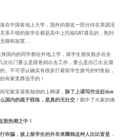
落在中国各地上大学，国外的朋友一部分待在美国没
关系不错的留学生都是高中上托福SAT遇见的，熟到
无聊和寂寞……
本身国内的同学都在外地上学，留学生朋友散步在全
唯几次出门要么是跟爸妈出去工作，要么是自己出去溜
的。不可否认确实有很多打着留学生旗号的钓鱼贴，
的有家里蹲选手的！
间宅家里昼夜颠倒的上网课，
除了上课写作业赶due
么国内的疏于联络，是真的无社交
！戳中了大家的痛
这股热潮之中！
行诈骗，披上留学生的外衣来圈钱这种人比比皆是
，