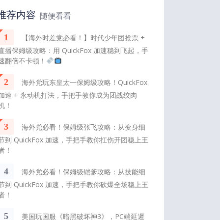
推荐内容
随便看看
1
【海外时差党必看！】时代少年团抢票 +
直播保姆级攻略：用 QuickFox 加速稳到飞起，手
速翻倍不卡顿！
2
海外党玩东皇太一保姆级攻略！QuickFox
加速 + 永动机打法，手把手教你成为团战绞肉
机！
3
海外党必看！保姆级张飞攻略：从变身细
节到 QuickFox 加速，手把手教你扛伤开团稳上王
者！
4
海外党必看！保姆级铠爹攻略：从技能细
节到 QuickFox 加速，手把手教你砍爆全场稳上王
者！
5
美国玩国服《暗黑破坏神3》，PC端延遲