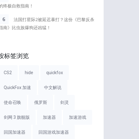
的终极自救指南！
6
法国打星际2被延迟暴打？这份《巴黎反杀
指南》比虫族爆狗还凶猛！
按标签浏览
CS2
hide
quickfox
QuickFox 加速
中文解说
使命召唤
俄罗斯
剑灵
剑网 3 旗舰版
加速器
加速游戏
回国加速器
回国游戏加速器