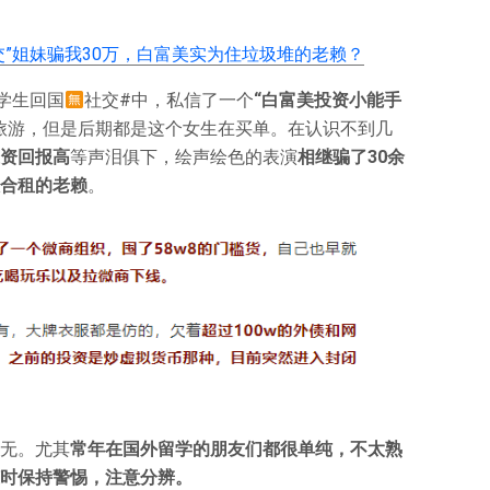
交”姐妹骗我30万，白富美实为住垃圾堆的老赖？
学生回国
社交#中，私信了一个
“白富美投资小能手
旅游，但是后期都是这个女生在买单。在认识不到几
资回报高
等声泪俱下，绘声绘色的表演
相继骗了30余
合租的老赖
。
无。尤其
常年在国外留学的朋友们都很单纯，不太熟
时保持警惕，注意分辨。