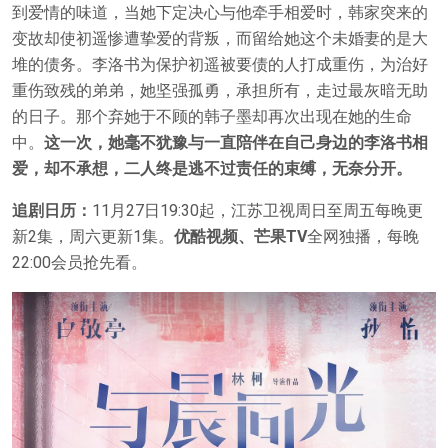
到爱情的味道，当她下定决心与他牵手相爱时，韩家突来的
变故却使初遥惨遭挚爱的背叛，而留给她这个未婚妻的是大
堆的债务。李洛书为保护初遥被要债的人打成重伤，为治好
重伤致残的弟弟，她坚强孤勇，承担所有，走过最灰暗无助
的日子。那个弃她于不顾的韩子墨却再次出现在她的生命
中。
这一次，她毫不犹豫与一直陪伴在自己身边的李洛书相
爱，却不承想，二人终是逃不过责任的束缚，无奈分开。
追剧日历：
11月27日19:30起，江苏卫视周日至周五每晚更
新2集，周六更新1集。
优酷视频、芒果TV
全网独播，每晚
22:00会员抢先看。