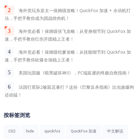
2
海外党玩东皇太一保姆级攻略！QuickFox 加速 + 永动机打
法，手把手教你成为团战绞肉机！
3
海外党必看！保姆级张飞攻略：从变身细节到 QuickFox 加
速，手把手教你扛伤开团稳上王者！
4
海外党必看！保姆级铠爹攻略：从技能细节到 QuickFox 加
速，手把手教你砍爆全场稳上王者！
5
美国玩国服《暗黑破坏神3》，PC端延遲的终极自救指南！
6
法国打星际2被延迟暴打？这份《巴黎反杀指南》比虫族爆狗
还凶猛！
按标签浏览
CS2
hide
quickfox
QuickFox 加速
中文解说