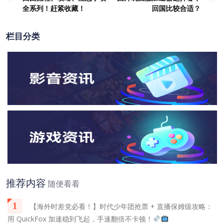
章
全系列！赶紧收藏！
回国比较合适？
导
航
栏目分类
推荐内容
随便看看
1
【海外时差党必看！】时代少年团抢票 + 直播保姆级攻略：
用 QuickFox 加速稳到飞起，手速翻倍不卡顿！