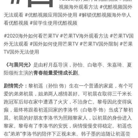
视频海外观看方法 #优酷视频国外
无法观看 #优酷视频应用国外使用 #解锁优酷视频海外华人
看优酷视频 #留学生使用优酷视频
#2020海外如何看芒果TV #芒果TV海外观看方法 #芒果TV国
外无法观看 #国外如何使用芒果TV #芒果TV国外限制 #芒果
TV国外无法使用
《与晨同光》
是由籽月磊导演，孙怡、白敬亭、朱嘉琦、夏
阳领衔主演的
青春能量爱情成长剧
。
剧情简介：
黎初遥（孙怡 饰）生在一个普通的家庭，有个可
爱的弟弟初晨，姐弟两人感情甚好。可初晨在取得三千米长
跑冠军后却在家中遭遇了火灾，不治身亡。黎母因此变得疯
癫，最终将跟着初遥回家的李洛书（白敬亭 饰）当成了黎初
晨。初晨的好朋友李洛书为照顾黎家人，以初晨的身份进入
黎家。黎母有了李洛书的安抚，病情慢慢变得稳定。初遥也
在“弟弟”李洛书的陪伴下正视未来。韩子墨的追随让初遥尝