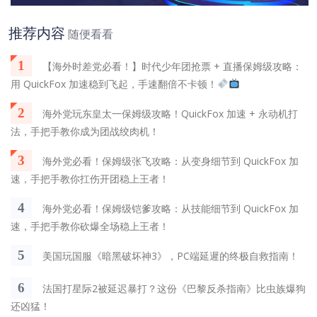
推荐内容
随便看看
1
【海外时差党必看！】时代少年团抢票 + 直播保姆级攻略：
用 QuickFox 加速稳到飞起，手速翻倍不卡顿！
2
海外党玩东皇太一保姆级攻略！QuickFox 加速 + 永动机打
法，手把手教你成为团战绞肉机！
3
海外党必看！保姆级张飞攻略：从变身细节到 QuickFox 加
速，手把手教你扛伤开团稳上王者！
4
海外党必看！保姆级铠爹攻略：从技能细节到 QuickFox 加
速，手把手教你砍爆全场稳上王者！
5
美国玩国服《暗黑破坏神3》，PC端延遲的终极自救指南！
6
法国打星际2被延迟暴打？这份《巴黎反杀指南》比虫族爆狗
还凶猛！