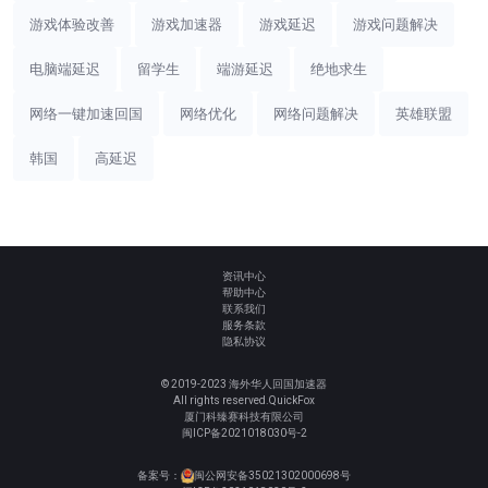
游戏体验改善
游戏加速器
游戏延迟
游戏问题解决
电脑端延迟
留学生
端游延迟
绝地求生
网络一键加速回国
网络优化
网络问题解决
英雄联盟
韩国
高延迟
资讯中心
帮助中心
联系我们
服务条款
隐私协议
© 2019-2023 海外华人回国加速器
All rights reserved.QuickFox
厦门科臻赛科技有限公司
闽ICP备2021018030号-2
备案号：
闽公网安备35021302000698号