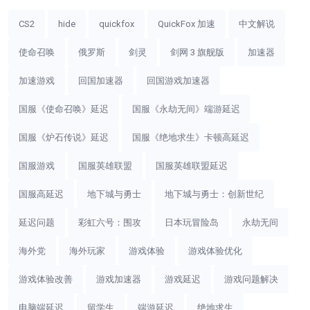
CS2
hide
quickfox
QuickFox 加速
中文解说
使命召唤
俄罗斯
剑灵
剑网 3 旗舰版
加速器
加速游戏
回国加速器
回国游戏加速器
国服《使命召唤》延迟
国服《永劫无间》端游延迟
国服《炉石传说》延迟
国服《绝地求生》卡顿高延迟
国服游戏
国服英雄联盟
国服英雄联盟延迟
国服高延迟
地下城与勇士
地下城与勇士：创新世纪
延迟问题
彩虹六号：围攻
日本玩冒险岛
永劫无间
海外党
海外玩家
游戏体验
游戏体验优化
游戏体验改善
游戏加速器
游戏延迟
游戏问题解决
电脑端延迟
留学生
端游延迟
绝地求生