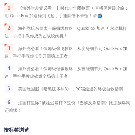
1
【海外时差党必看！】时代少年团抢票 + 直播保姆级攻略：
用 QuickFox 加速稳到飞起，手速翻倍不卡顿！
2
海外党玩东皇太一保姆级攻略！QuickFox 加速 + 永动机打
法，手把手教你成为团战绞肉机！
3
海外党必看！保姆级张飞攻略：从变身细节到 QuickFox 加
速，手把手教你扛伤开团稳上王者！
4
海外党必看！保姆级铠爹攻略：从技能细节到 QuickFox 加
速，手把手教你砍爆全场稳上王者！
5
美国玩国服《暗黑破坏神3》，PC端延遲的终极自救指南！
6
法国打星际2被延迟暴打？这份《巴黎反杀指南》比虫族爆狗
还凶猛！
按标签浏览