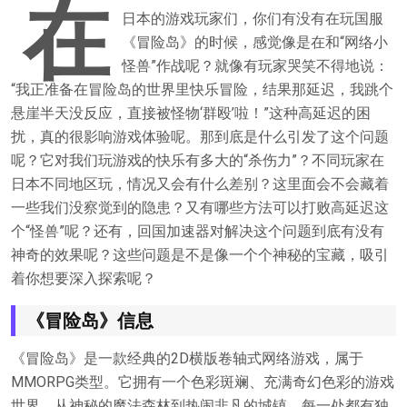
在
日本的游戏玩家们，你们有没有在玩国服
《冒险岛》的时候，感觉像是在和“网络小
怪兽”作战呢？就像有玩家哭笑不得地说：
“我正准备在冒险岛的世界里快乐冒险，结果那延迟，我跳个
悬崖半天没反应，直接被怪物‘群殴’啦！”这种高延迟的困
扰，真的很影响游戏体验呢。那到底是什么引发了这个问题
呢？它对我们玩游戏的快乐有多大的“杀伤力”？不同玩家在
日本不同地区玩，情况又会有什么差别？这里面会不会藏着
一些我们没察觉到的隐患？又有哪些方法可以打败高延迟这
个“怪兽”呢？还有，回国加速器对解决这个问题到底有没有
神奇的效果呢？这些问题是不是像一个个神秘的宝藏，吸引
着你想要深入探索呢？
《冒险岛》信息
《冒险岛》是一款经典的2D横版卷轴式网络游戏，属于
MMORPG类型。它拥有一个色彩斑斓、充满奇幻色彩的游戏
世界，从神秘的魔法森林到热闹非凡的城镇，每一处都有独