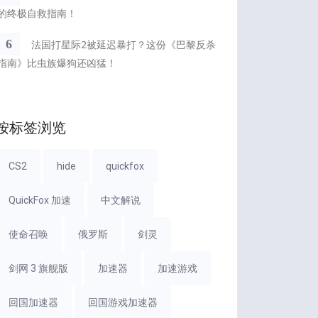
的终极自救指南！
6
法国打星际2被延迟暴打？这份《巴黎反杀
指南》比虫族爆狗还凶猛！
按标签浏览
CS2
hide
quickfox
QuickFox 加速
中文解说
使命召唤
俄罗斯
剑灵
剑网 3 旗舰版
加速器
加速游戏
回国加速器
回国游戏加速器