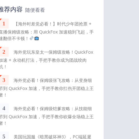
推荐内容
随便看看
1
【海外时差党必看！】时代少年团抢票 +
直播保姆级攻略：用 QuickFox 加速稳到飞起，手
速翻倍不卡顿！
2
海外党玩东皇太一保姆级攻略！QuickFox
加速 + 永动机打法，手把手教你成为团战绞肉
机！
3
海外党必看！保姆级张飞攻略：从变身细
节到 QuickFox 加速，手把手教你扛伤开团稳上王
者！
4
海外党必看！保姆级铠爹攻略：从技能细
节到 QuickFox 加速，手把手教你砍爆全场稳上王
者！
5
美国玩国服《暗黑破坏神3》，PC端延遲