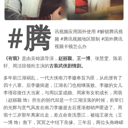
#腾
讯视频应用国外使用 #解锁腾讯视
频 #腾讯视频地区限制 #国外腾讯
视频卡顿怎么办
《有翡》
是由吴锦源导演，
赵丽颖、王一博
、张慧雯、陈若
轩、周洁琼领衔主演的
古装武侠剧情剧。
多年前江湖祸乱，一代大侠南刀李徽奉旨为匪，从此便有了
四十八寨。后李徽病逝，江湖名门也相继落败。李徽的女儿
李瑾容接任大当家，与周以棠成婚。周家有女初成长，周翡
（赵丽颖 饰）所生的朝代却是一个江湖没落的时候，前辈们
的光辉与意气风发在南刀李徽逝去后逐渐都销声匿迹了。周
翡十三岁那年离家出走，差点命丧洗墨江，被端王谢允（王
一博 饰）救下，冥冥之中结下良缘。三年后，两位头角峥嵘