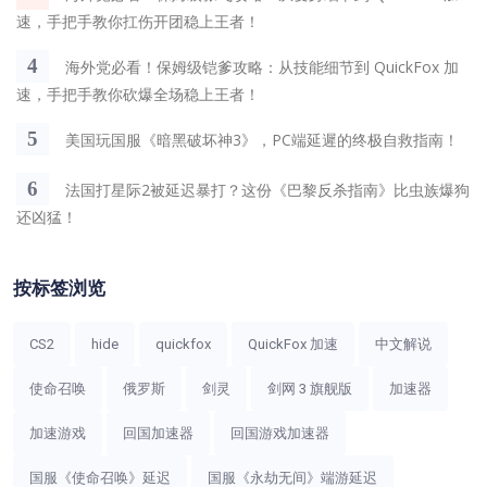
速，手把手教你扛伤开团稳上王者！
4
海外党必看！保姆级铠爹攻略：从技能细节到 QuickFox 加
速，手把手教你砍爆全场稳上王者！
5
美国玩国服《暗黑破坏神3》，PC端延遲的终极自救指南！
6
法国打星际2被延迟暴打？这份《巴黎反杀指南》比虫族爆狗
还凶猛！
按标签浏览
CS2
hide
quickfox
QuickFox 加速
中文解说
使命召唤
俄罗斯
剑灵
剑网 3 旗舰版
加速器
加速游戏
回国加速器
回国游戏加速器
国服《使命召唤》延迟
国服《永劫无间》端游延迟